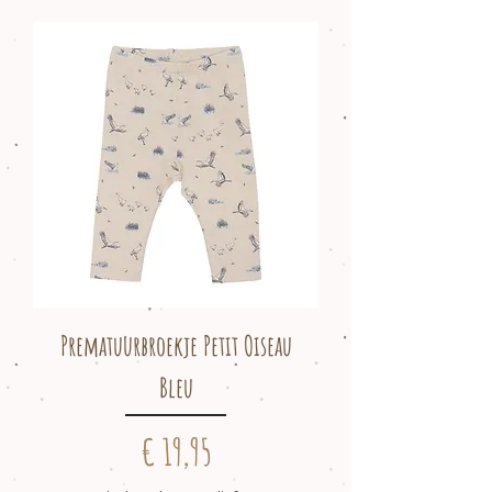
Prematuurbroekje Petit Oiseau
Bleu
Prijs
€ 19,95