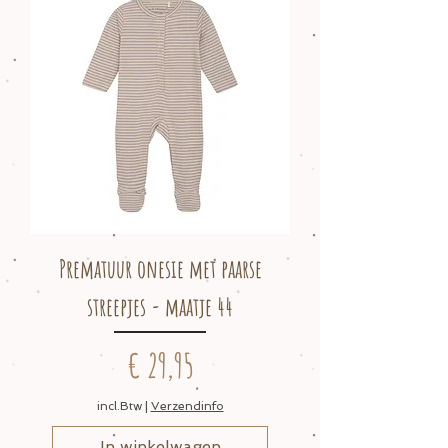
Prematuur onesie met paarse
streepjes - maatje 44
Prijs
€ 29,95
incl.Btw
|
Verzendinfo
In winkelwagen