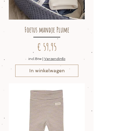
Foetus mandje Plume
Prijs
€ 59,95
incl.Btw
|
Verzendinfo
In winkelwagen