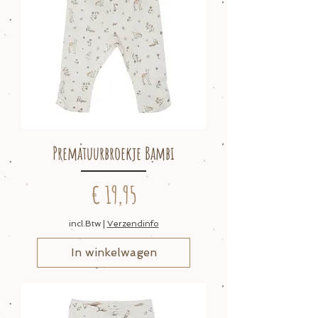
Prematuurbroekje Bambi
Prijs
€ 19,95
incl.Btw
|
Verzendinfo
In winkelwagen