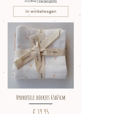
incl.Btw
|
Verzendinfo
In winkelwagen
Hydrofiele doekjes 65x65cm
Prijs
€ 19,95