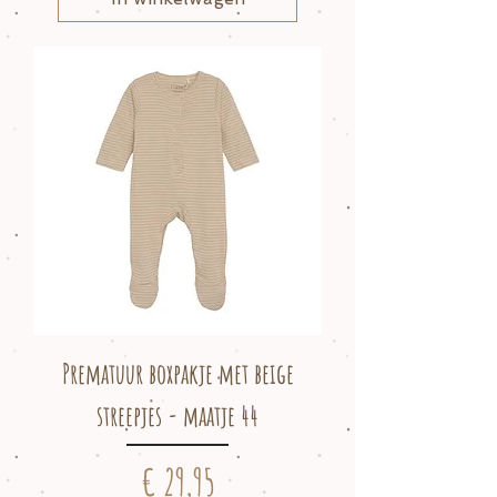
Prematuur boxpakje met beige
streepjes - maatje 44
Prijs
€ 29,95