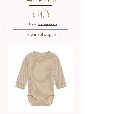
Prijs
€ 24,95
incl.Btw
|
Verzendinfo
In winkelwagen