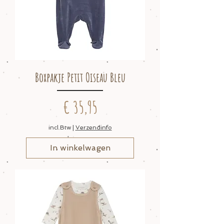
Boxpakje Petit Oiseau Bleu
Prijs
€ 35,95
incl.Btw
|
Verzendinfo
In winkelwagen