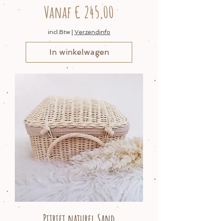
Verkoopprijs
Vanaf
€ 245,00
incl.Btw
|
Verzendinfo
In winkelwagen
Pitriet naturel Sand