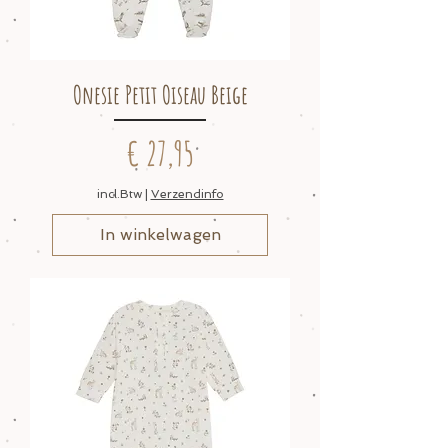
Onesie Petit Oiseau Beige
Prijs
€ 27,95
incl.Btw
|
Verzendinfo
In winkelwagen