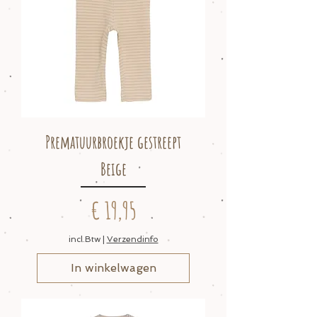
Prematuurbroekje gestreept
Beige
Prijs
€ 19,95
incl.Btw
|
Verzendinfo
In winkelwagen