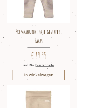
Prematuurbroekje gestreept
Paars
Prijs
€ 19,95
incl.Btw
|
Verzendinfo
In winkelwagen