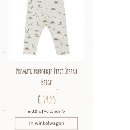
Prematuurbroekje Petit Oiseau
Beige
Prijs
€ 19,95
incl.Btw
|
Verzendinfo
In winkelwagen