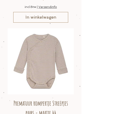
incl.Btw
|
Verzendinfo
In winkelwagen
Prematuur rompertje Streepjes
paars - maatje 44