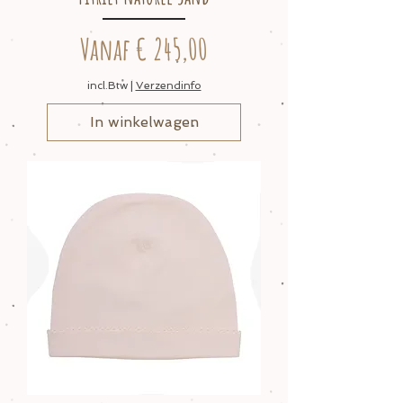
Verkoopprijs
Vanaf
€ 245,00
incl.Btw
|
Verzendinfo
In winkelwagen