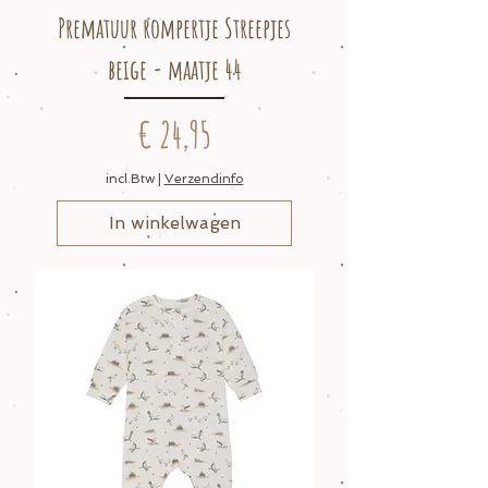
Prematuur rompertje Streepjes
beige - maatje 44
Prijs
€ 24,95
incl.Btw
|
Verzendinfo
In winkelwagen