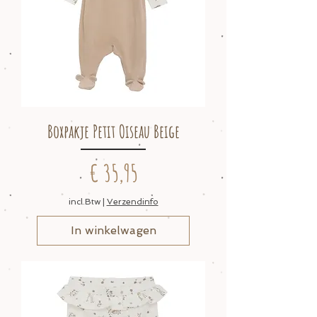
Boxpakje Petit Oiseau Beige
Prijs
€ 35,95
incl.Btw
|
Verzendinfo
In winkelwagen