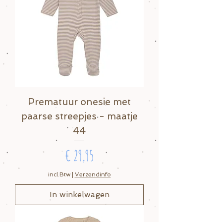
Prematuur onesie met
paarse streepjes - maatje
44
Prijs
€ 29,95
incl.Btw
|
Verzendinfo
In winkelwagen