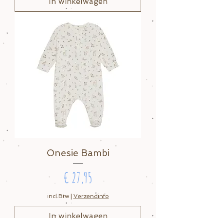
In winkelwagen
Onesie Bambi
Prijs
€ 27,95
incl.Btw
|
Verzendinfo
In winkelwagen