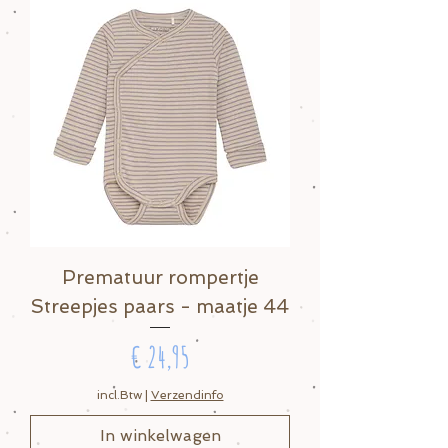
Prematuur rompertje
Streepjes paars - maatje 44
Prijs
€ 24,95
incl.Btw
|
Verzendinfo
In winkelwagen