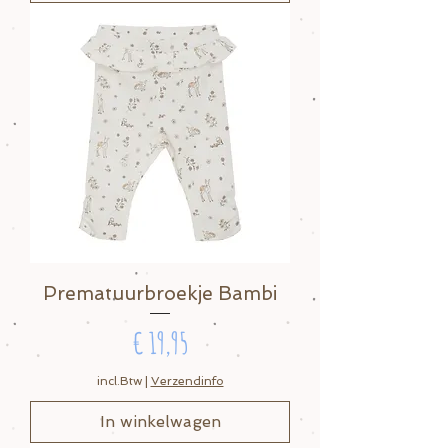
Prematuurbroekje Bambi
Prijs
€ 19,95
incl.Btw
|
Verzendinfo
In winkelwagen