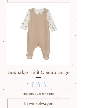
Boxpakje Petit Oiseau Beige
Prijs
€ 35,95
incl.Btw
|
Verzendinfo
In winkelwagen