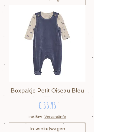
Boxpakje Petit Oiseau Bleu
Prijs
€ 35,95
incl.Btw
|
Verzendinfo
In winkelwagen