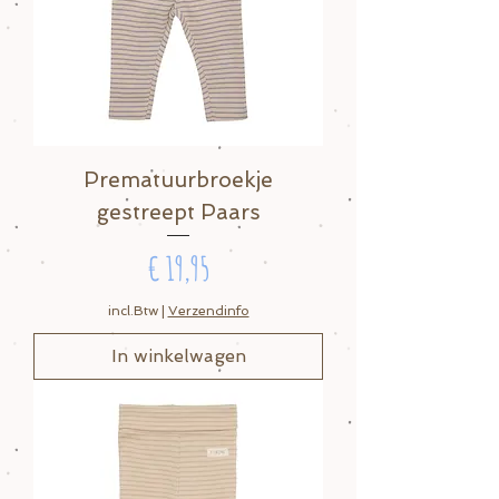
Prematuurbroekje
gestreept Paars
Prijs
€ 19,95
incl.Btw
|
Verzendinfo
In winkelwagen