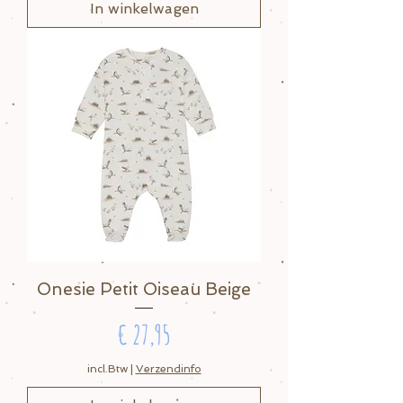
In winkelwagen
Onesie Petit Oiseau Beige
Prijs
€ 27,95
incl.Btw
|
Verzendinfo