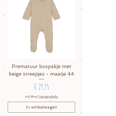
Prematuur boxpakje met
beige streepjes - maatje 44
Prijs
€ 29,95
incl.Btw
|
Verzendinfo
In winkelwagen