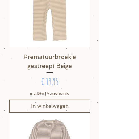
Prematuurbroekje
gestreept Beige
Prijs
€ 19,95
incl.Btw
|
Verzendinfo
In winkelwagen