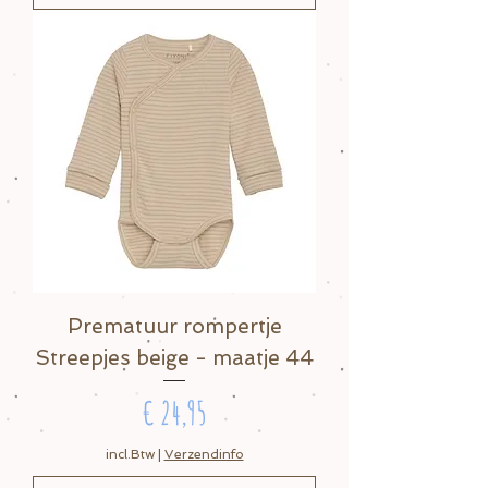
Prematuur rompertje
Streepjes beige - maatje 44
Prijs
€ 24,95
incl.Btw
|
Verzendinfo