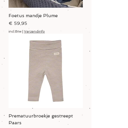
Foetus mandje Plume
Prijs
€ 59,95
incl.Btw
|
Verzendinfo
Prematuurbroekje gestreept
Paars