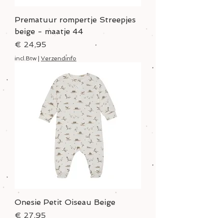
Prematuur rompertje Streepjes
beige - maatje 44
Prijs
€ 24,95
incl.Btw
|
Verzendinfo
Onesie Petit Oiseau Beige
Prijs
€ 27,95