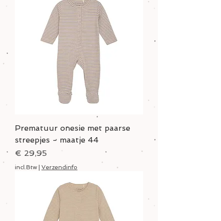
Prematuur onesie met paarse
streepjes - maatje 44
Prijs
€ 29,95
incl.Btw
|
Verzendinfo