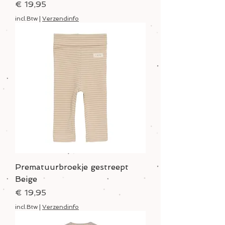
Prijs
€ 19,95
incl.Btw
|
Verzendinfo
Prematuurbroekje gestreept
Beige
Prijs
€ 19,95
incl.Btw
|
Verzendinfo