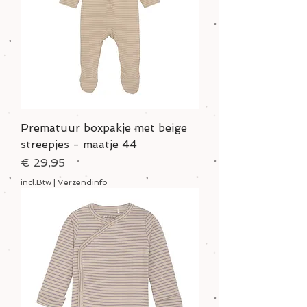
Prematuur boxpakje met beige
streepjes - maatje 44
Prijs
€ 29,95
incl.Btw
|
Verzendinfo