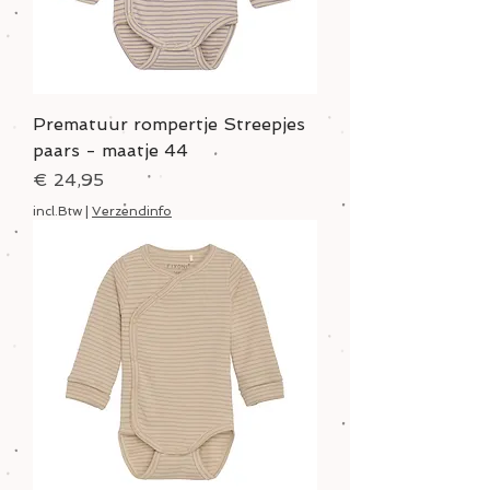
Prematuur rompertje Streepjes
paars - maatje 44
Prijs
€ 24,95
incl.Btw
|
Verzendinfo