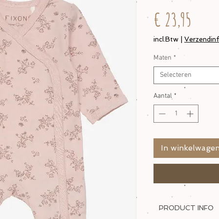
Prijs
€ 23,95
incl.Btw
|
Verzendin
Maten
*
Selecteren
Aantal
*
In winkelwage
PRODUCT INFO