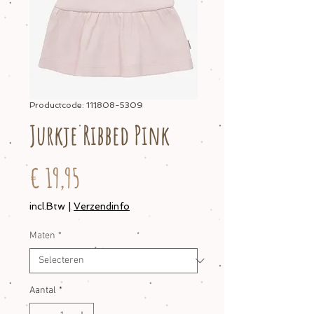
Productcode: 111808-5309
Jurkje Ribbed Pink
Prijs
€ 19,95
incl.Btw
|
Verzendinfo
Maten
*
Aantal
*