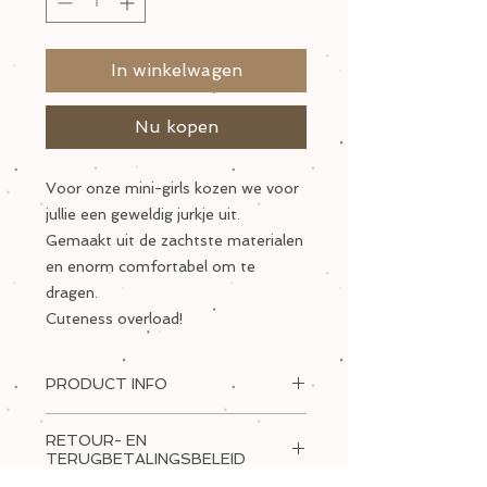
In winkelwagen
Nu kopen
Voor onze mini-girls kozen we voor
jullie een geweldig jurkje uit.
Gemaakt uit de zachtste materialen
en enorm comfortabel om te
dragen.
Cuteness overload!
PRODUCT INFO
Merk: Minymo
RETOUR- EN
Eigenschappen: 95% katoen, 5%
TERUGBETALINGSBELEID
elasthan