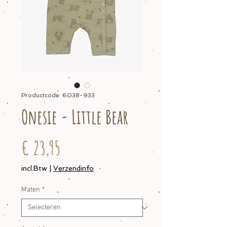
Productcode: 6038-933
Onesie - Little Bear
Prijs
€ 23,95
incl.Btw
|
Verzendinfo
Maten
*