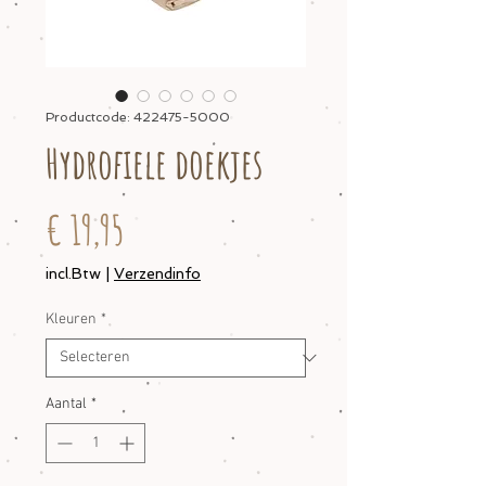
Productcode: 422475-5000
Hydrofiele doekjes
Prijs
€ 19,95
incl.Btw
|
Verzendinfo
Kleuren
*
Aantal
*