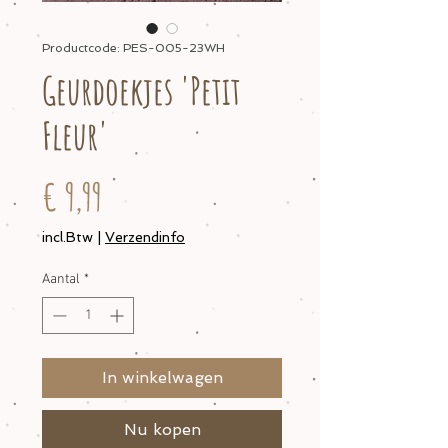
Productcode: PES-005-23WH
Geurdoekjes 'Petit
Fleur'
Prijs
€ 9,99
incl.Btw
|
Verzendinfo
Aantal
*
In winkelwagen
Nu kopen