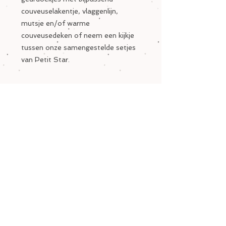
couveuselakentje, vlaggenlijn,
mutsje en/of warme
couveusedeken of neem een kijkje
tussen onze samengestelde setjes
van Petit Star.
PRODUCT INFO
Verkrijgbaar in verschillende kleuren.
RETURN AND REFUND POLICY
Het kan gebeuren dat het product
niet volledig is wat u ervan had
verwacht. U heeft dan het recht om
uw bestelling binnen de 14 dagen
vanaf de dag die volgt op de levering
CUSTOMER CARE
van het product te annuleren. In dit
Algemene voorwaarden >
geval vragen wij u ons binnen deze
Retour en verzending >
termijn op de hoogte te stellen van
Contact >
uw verzoek tot annulatie via e-mail
Ons verhaal >