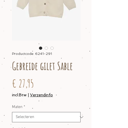
Productcode: 6241-291
Gebreide gilet Sable
Prijs
€ 27,95
incl.Btw
|
Verzendinfo
Maten
*