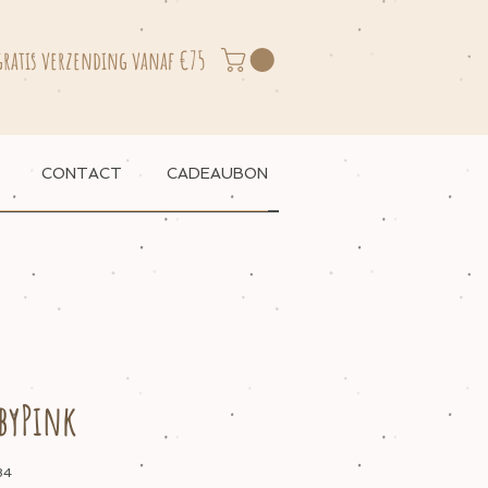
gratis verzending vanaf €75
CONTACT
CADEAUBON
abyPink
84