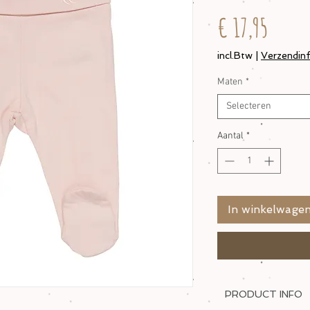
Prijs
€ 17,95
incl.Btw
|
Verzendin
Maten
*
Selecteren
Aantal
*
In winkelwage
PRODUCT INFO