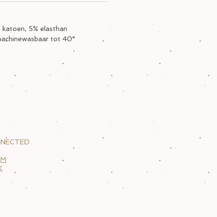
 katoen, 5% elasthan
machinewasbaar tot 40°
NNECTED
AM
K