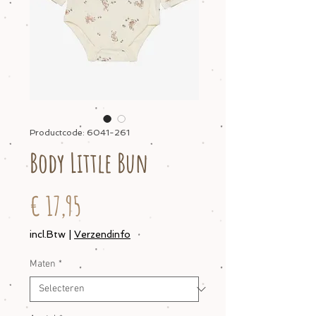
Productcode: 6041-261
Body Little Bun
Prijs
€ 17,95
incl.Btw
|
Verzendinfo
Maten
*